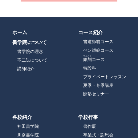
ホーム
コース紹介
書道師範コース
書学院について
ペン師範コース
書学院の理念
てんこく
篆刻
コース
不二誌について
特設科
講師紹介
プライベートレッスン
夏季・冬季講座
開塾セミナー
各校紹介
学校行事
神田書学院
書作展
川奈書学院
卒業式・謝恩会