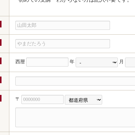
西暦
年
月
〒