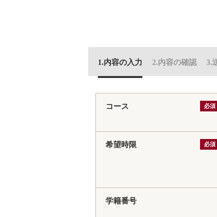
内容の入力
内容の確認
コース
必須
希望時限
必須
学籍番号